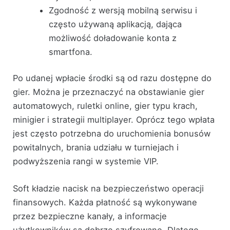
Zgodność z wersją mobilną serwisu i
często używaną aplikacją, dająca
możliwość doładowanie konta z
smartfona.
Po udanej wpłacie środki są od razu dostępne do
gier. Można je przeznaczyć na obstawianie gier
automatowych, ruletki online, gier typu krach,
minigier i strategii multiplayer. Oprócz tego wpłata
jest często potrzebna do uruchomienia bonusów
powitalnych, brania udziału w turniejach i
podwyższenia rangi w systemie VIP.
Soft kładzie nacisk na bezpieczeństwo operacji
finansowych. Każda płatność są wykonywane
przez bezpieczne kanały, a informacje