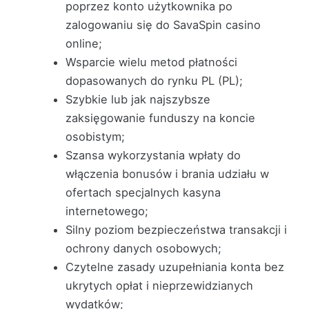
poprzez konto użytkownika po
zalogowaniu się do SavaSpin casino
online;
Wsparcie wielu metod płatności
dopasowanych do rynku PL (PL);
Szybkie lub jak najszybsze
zaksięgowanie funduszy na koncie
osobistym;
Szansa wykorzystania wpłaty do
włączenia bonusów i brania udziału w
ofertach specjalnych kasyna
internetowego;
Silny poziom bezpieczeństwa transakcji i
ochrony danych osobowych;
Czytelne zasady uzupełniania konta bez
ukrytych opłat i nieprzewidzianych
wydatków;