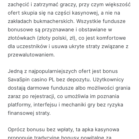
zachęcić i zatrzymać graczy, przy czym większość
ofert skupia się na części kasynowej, a nie na
zakładach bukmacherskich. Wszystkie fundusze
bonusowe są przyznawane i obstawiane w
złotówkach (złoty polski, zł), co jest komfortowe
dla uczestników i usuwa ukryte straty związane z
przewalutowaniem.
Jedną z najpopularniejszych ofert jest bonus
SavaSpin casino PL bez depozytu. Użytkownicy
dostają darmowe fundusze albo możliwości grania
zaraz po rejestracji, co umożliwia im poznania
platformy, interfejsu i mechaniki gry bez ryzyka
finansowej straty.
Oprócz bonusu bez wpłaty, ta apka kasynowa
proponuje tradycyjne bonusy powitalne za