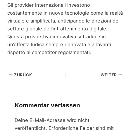
Gli provider internazionali investono
costantemente in nuove tecnologie come la realtà
virtuale e amplificata, anticipando le direzioni del
settore globale dell’intrattenimento digitale.
Questa prospettiva innovativa si traduce in
un’offerta ludica sempre rinnovata e all’avanti
rispetto ai competitor regolamentati.
ZURÜCK
WEITER
Kommentar verfassen
Deine E-Mail-Adresse wird nicht
veröffentlicht.
Erforderliche Felder sind mit