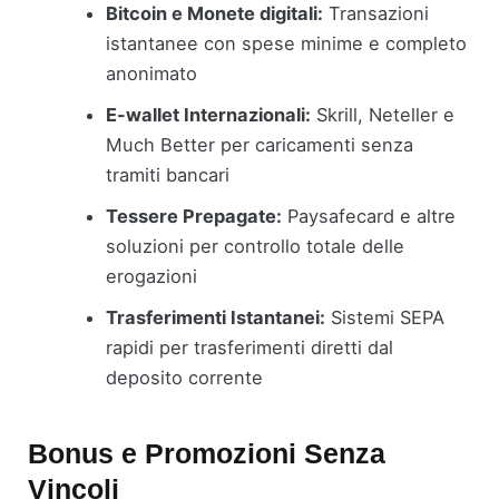
Bitcoin e Monete digitali:
Transazioni
istantanee con spese minime e completo
anonimato
E-wallet Internazionali:
Skrill, Neteller e
Much Better per caricamenti senza
tramiti bancari
Tessere Prepagate:
Paysafecard e altre
soluzioni per controllo totale delle
erogazioni
Trasferimenti Istantanei:
Sistemi SEPA
rapidi per trasferimenti diretti dal
deposito corrente
Bonus e Promozioni Senza
Vincoli