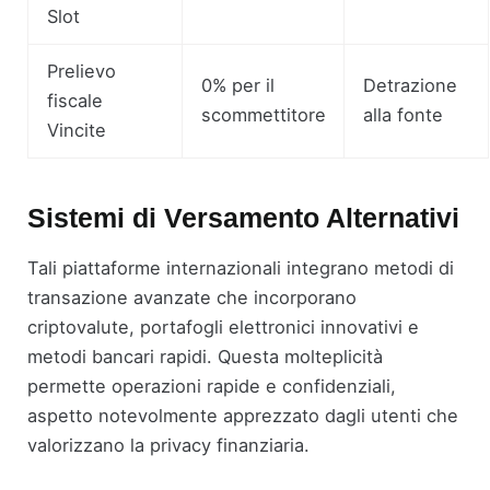
Slot
Prelievo
0% per il
Detrazione
fiscale
scommettitore
alla fonte
Vincite
Sistemi di Versamento Alternativi
Tali piattaforme internazionali integrano metodi di
transazione avanzate che incorporano
criptovalute, portafogli elettronici innovativi e
metodi bancari rapidi. Questa molteplicità
permette operazioni rapide e confidenziali,
aspetto notevolmente apprezzato dagli utenti che
valorizzano la privacy finanziaria.