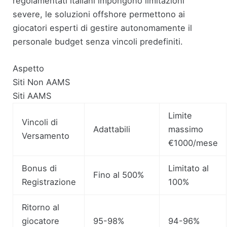
regolamentati italiani impongono limitazioni
severe, le soluzioni offshore permettono ai
giocatori esperti di gestire autonomamente il
personale budget senza vincoli predefiniti.
Aspetto
Siti Non AAMS
Siti AAMS
Limite
Vincoli di
Adattabili
massimo
Versamento
€1000/mese
Bonus di
Limitato al
Fino al 500%
Registrazione
100%
Ritorno al
giocatore
95-98%
94-96%