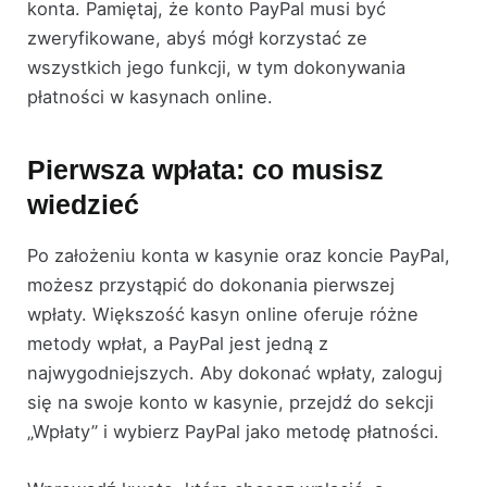
konta. Pamiętaj, że konto PayPal musi być
zweryfikowane, abyś mógł korzystać ze
wszystkich jego funkcji, w tym dokonywania
płatności w kasynach online.
Pierwsza wpłata: co musisz
wiedzieć
Po założeniu konta w kasynie oraz koncie PayPal,
możesz przystąpić do dokonania pierwszej
wpłaty. Większość kasyn online oferuje różne
metody wpłat, a PayPal jest jedną z
najwygodniejszych. Aby dokonać wpłaty, zaloguj
się na swoje konto w kasynie, przejdź do sekcji
„Wpłaty” i wybierz PayPal jako metodę płatności.