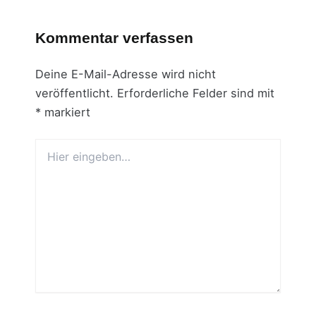
Kommentar verfassen
Deine E-Mail-Adresse wird nicht
veröffentlicht.
Erforderliche Felder sind mit
*
markiert
Hier
eingeben…