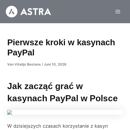
Zum
Inhalt
Mai
springen
Men
Pierwsze kroki w kasynach
PayPal
Von
Vitalijs Bestens
/
Juni 10, 2026
Jak zacząć grać w
kasynach PayPal w Polsce
W dzisiejszych czasach korzystanie z kasyn