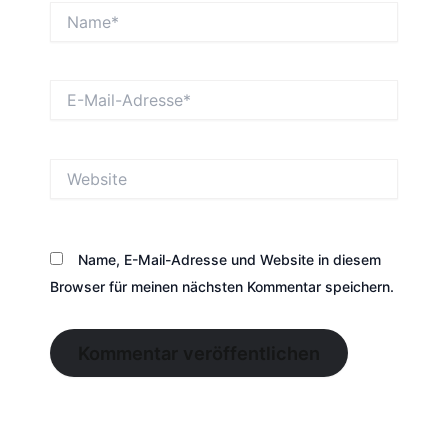
Name*
E-
Mail-
Adresse*
Website
Name, E-Mail-Adresse und Website in diesem
Browser für meinen nächsten Kommentar speichern.