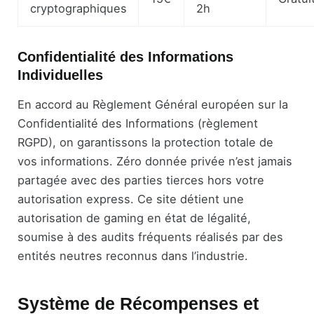
cryptographiques
2h
Confidentialité des Informations
Individuelles
En accord au Règlement Général européen sur la
Confidentialité des Informations (règlement
RGPD), on garantissons la protection totale de
vos informations. Zéro donnée privée n’est jamais
partagée avec des parties tierces hors votre
autorisation express. Ce site détient une
autorisation de gaming en état de légalité,
soumise à des audits fréquents réalisés par des
entités neutres reconnus dans l’industrie.
Système de Récompenses et