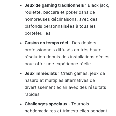
Jeux de gaming traditionnels
: Black jack,
roulette, baccara et poker dans de
nombreuses déclinaisons, avec des
plafonds personnalisées à tous les
portefeuilles
Casino en temps réel
: Des dealers
professionnels diffusés en très haute
résolution depuis des installations dédiés
pour offrir une expérience réelle
Jeux immédiats
: Crash games, jeux de
hasard et multiples alternatives de
divertissement éclair avec des résultats
rapides
Challenges spéciaux
: Tournois
hebdomadaires et trimestrielles pendant