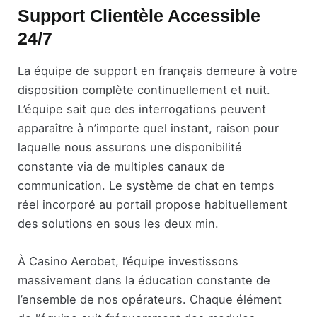
Support Clientèle Accessible
24/7
La équipe de support en français demeure à votre
disposition complète continuellement et nuit.
L’équipe sait que des interrogations peuvent
apparaître à n’importe quel instant, raison pour
laquelle nous assurons une disponibilité
constante via de multiples canaux de
communication. Le système de chat en temps
réel incorporé au portail propose habituellement
des solutions en sous les deux min.
À Casino Aerobet, l’équipe investissons
massivement dans la éducation constante de
l’ensemble de nos opérateurs. Chaque élément