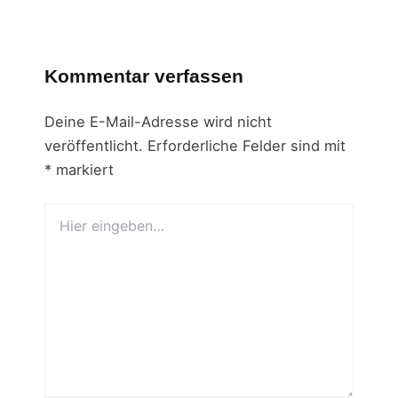
Kommentar verfassen
Deine E-Mail-Adresse wird nicht
veröffentlicht.
Erforderliche Felder sind mit
*
markiert
Hier
eingeben…