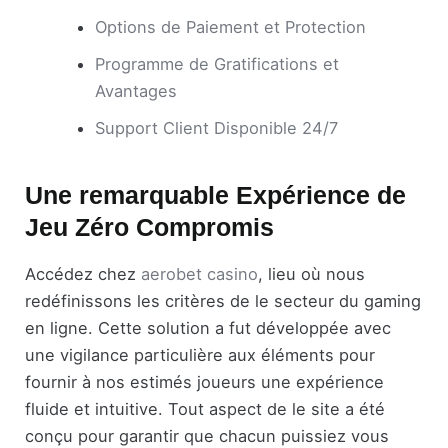
Options de Paiement et Protection
Programme de Gratifications et
Avantages
Support Client Disponible 24/7
Une remarquable Expérience de
Jeu Zéro Compromis
Accédez chez
aerobet casino
, lieu où nous
redéfinissons les critères de le secteur du gaming
en ligne. Cette solution a fut développée avec
une vigilance particulière aux éléments pour
fournir à nos estimés joueurs une expérience
fluide et intuitive. Tout aspect de le site a été
conçu pour garantir que chacun puissiez vous