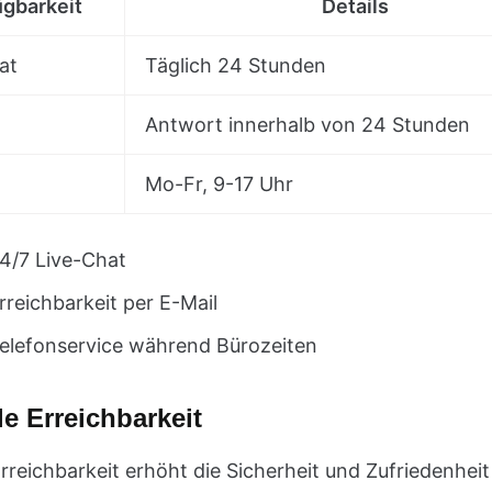
ügbarkeit
Details
at
Täglich 24 Stunden
Antwort innerhalb von 24 Stunden
Mo-Fr, 9-17 Uhr
4/7 Live-Chat
rreichbarkeit per E-Mail
elefonservice während Bürozeiten
e Erreichbarkeit
rreichbarkeit erhöht die Sicherheit und Zufriedenheit