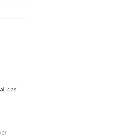
l, das
der