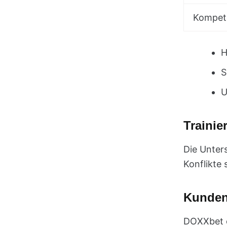
Kompet
H
S
U
Trainie
Die Unter
Konflikte 
Kunden
DOXXbet er