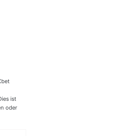
Xbet
ies ist
en oder