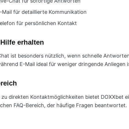
ive-Chat für sofortige Antworten
-Mail für detaillierte Kommunikation
elefon für persönlichen Kontakt
 Hilfe erhalten
Chat ist besonders nützlich, wenn schnelle Antworte
ährend E-Mail ideal für weniger dringende Anliegen i
reich
h zu direkten Kontaktmöglichkeiten bietet DOXXbet e
chen FAQ-Bereich, der häufige Fragen beantwortet.