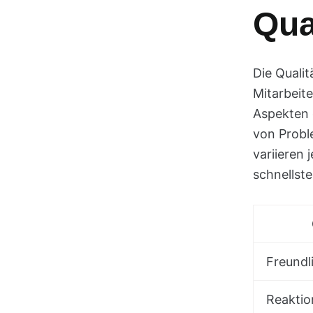
Qua
Die Quali
Mitarbeit
Aspekten 
von Probl
variieren
schnellste 
Freundl
Reaktio