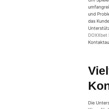
umfangrei
und Probl
das Kunde
Unterstüt
DOXXbet 
Kontakta
Viel
Kon
Die Unters