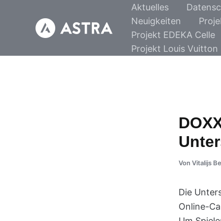
Zum
Aktuelles
Datensc
Inhalt
Neuigkeiten
Proje
Projekt EDEKA Celle
springen
Projekt Louis Vuitto
DOXX
Unter
Von
Vitalijs 
Die Unters
Online-Ca
Um Spieler